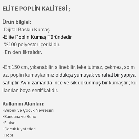
ELİTE POPLİN KALİTESİ ;
Ürün bilgisi:
-Di
jital Baskılı Kumaş
-Elite Poplin Kumaş Türündedir
-%100 polyester içeriklidir.
-En den likralıdır.
-En:150 cm, yıkanabilir, silinebilir, leke tutmaz, çekmez, solm
az, poplin kumaşlarımız
oldukça yumuşak ve rahat bir yapıya
sahiptir. Aynı zamanda ince ve sık dokunmuş bir
kumaştır
; ku
llanılan boya sertifikalıdır.
Kullanım Alanları:
-Bebek ve Çocuk Nevresimi
-Bandana ve Bone
-Elbise
-Çocuk Kıyafetleri
-Hobi