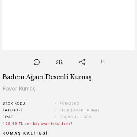
Badem Ağacı Desenli Kumaş
Favor Kumaş
STOK KODU
FVR-2560
KATEGORI
Figür Desenli Kumaş
FIYAT
214,90 TL + KDV
* 28,49 TL den başlayan taksitlerle!
KUMAŞ KALITESI