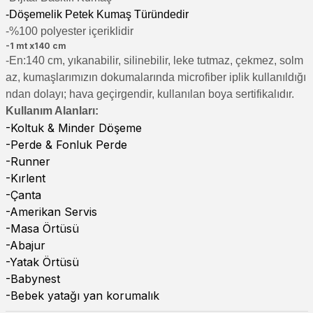
-Döşemelik Petek Kumaş Türündedir
-%100 polyester içeriklidir
-1 mt x140 cm
-En:140 cm, yıkanabilir, silinebilir, leke tutmaz, çekmez, solm
az, kumaşlarımızın dokumalarında microfiber iplik kullanıldığı
ndan dolayı; hava geçirgendir, kullanılan boya sertifikalıdır.
Kullanım Alanları:
-Koltuk & Minder Döşeme
-Perde & Fonluk Perde
-Runner
-Kırlent
-Çanta
-Amerikan Servis
-Masa Örtüsü
-Abajur
-Yatak Örtüsü
-Babynest
-Bebek yatağı yan korumalık