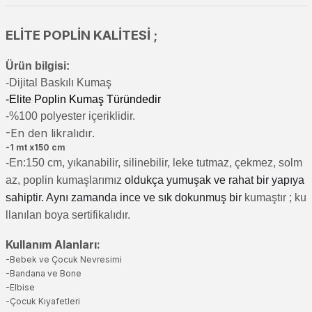
ELİTE POPLİN KALİTESİ ;
Ürün bilgisi:
-Di
jital Baskılı Kumaş
-Elite Poplin Kumaş Türündedir
-%100 polyester içeriklidir.
-En den likralıdır.
-1 mt x150 cm
-En:150 cm, yıkanabilir, silinebilir, leke tutmaz, çekmez, solm
az, poplin kumaşlarımız
oldukça yumuşak ve rahat bir yapıya
sahiptir. Aynı zamanda ince ve sık dokunmuş bir
kumaştır
; ku
llanılan boya sertifikalıdır.
Kullanım Alanları:
-Bebek ve Çocuk Nevresimi
-Bandana ve Bone
-Elbise
-Çocuk Kıyafetleri