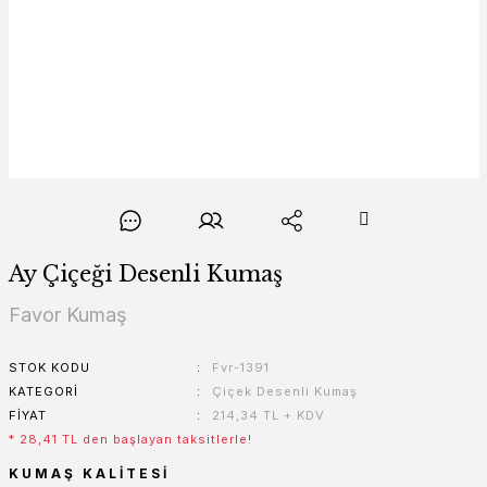
Ay Çiçeği Desenli Kumaş
Favor Kumaş
STOK KODU
Fvr-1391
KATEGORI
Çiçek Desenli Kumaş
FIYAT
214,34 TL + KDV
* 28,41 TL den başlayan taksitlerle!
KUMAŞ KALITESI