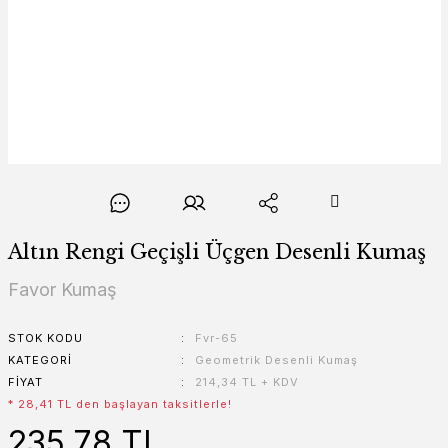
Altın Rengi Geçişli Üçgen Desenli Kumaş
Favor Kumaş
STOK KODU
Fvr-65
KATEGORI
Geometrik Desenli Kumaş
FIYAT
214,34 TL + KDV
* 28,41 TL den başlayan taksitlerle!
235,78 TL