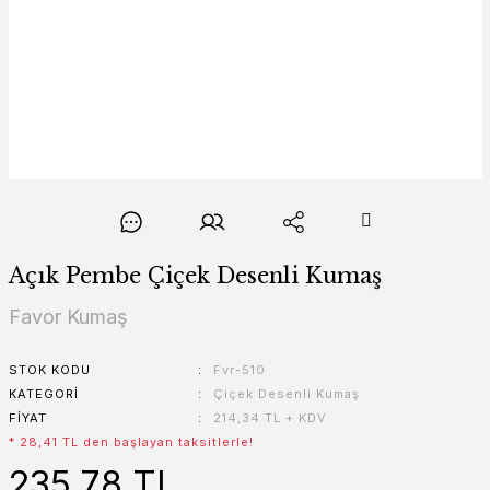
Açık Pembe Çiçek Desenli Kumaş
Favor Kumaş
STOK KODU
Fvr-510
KATEGORI
Çiçek Desenli Kumaş
FIYAT
214,34 TL + KDV
* 28,41 TL den başlayan taksitlerle!
235,78 TL